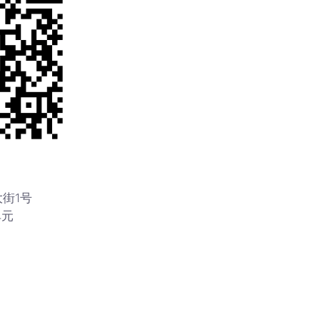
街1号
单元