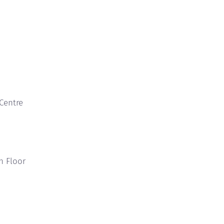
Centre
h Floor