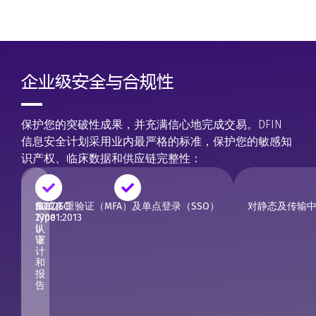
企业级安全与合规性
保护您的突破性成果，并充满信心地完成交易。DFIN
信息安全计划采用业内最严格的标准，保护您的敏感知
识产权、临床数据和供应链完整性：
SOC2
ISO/IEC
集成多重验证（MFA）及单点登录（SSO）
对静态及传输中文
Type
27001:2013
II
认
审
证
计
和
报
告