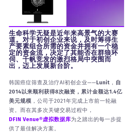
生命科学无疑是近年来高景气的大赛
道。对于初创企业来说，及时筹得生
产要素组合所需的资金并拥有一个稳
定的资金流，决定了其能否在群狼环
伺、千帆竞发的激烈格局中突围而
出，迈上发展新台阶。
韩国癌症筛查及治疗AI初创企业——
Lunit
，
自
2014以来顺利获得8次融资，累计金额达1.4亿
美元规模
，公司于2021年完成上市前一轮融
资。而在其多次关键交易过程中，
DFIN Venue®虚拟数据库
为之踏出的每一步提
供了最佳解决方案。