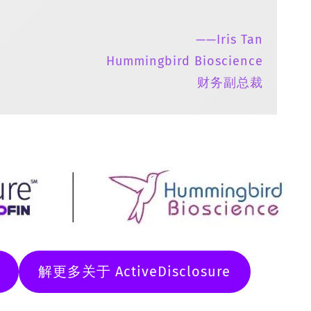
——Iris Tan
Hummingbird Bioscience
财务副总裁
解更多关于 ActiveDisclosure