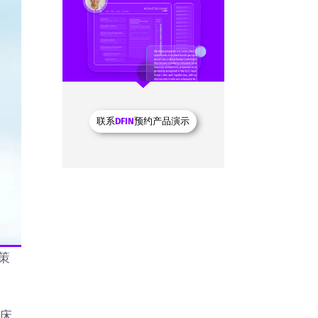
联系
DFIN
预约产品演示
策
床