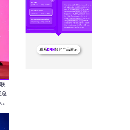
联系
DFIN
预约产品演示
港联
资总
荐人。