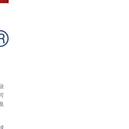
业
可
及
成