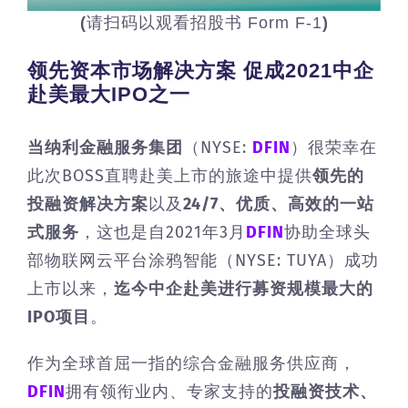
(
请扫码以观看招股书 Form F-1
)
领先资本市场解决方案 促成2021中企
赴美最大IPO之一
当纳利金融服务集团
（NYSE:
DFIN
）很荣幸在
此次BOSS直聘赴美上市的旅途中提供
领先的
投融资解决方案
以及
24/7、优质、高效的一站
式服务
，这也是自2021年3月
DFIN
协助全球头
部物联网云平台涂鸦智能（NYSE: TUYA）成功
上市以来，
迄今中企赴美进行募资规模最大的
IPO项目
。
作为全球首屈一指的综合金融服务供应商，
DFIN
拥有领衔业内、专家支持的
投融资技术、