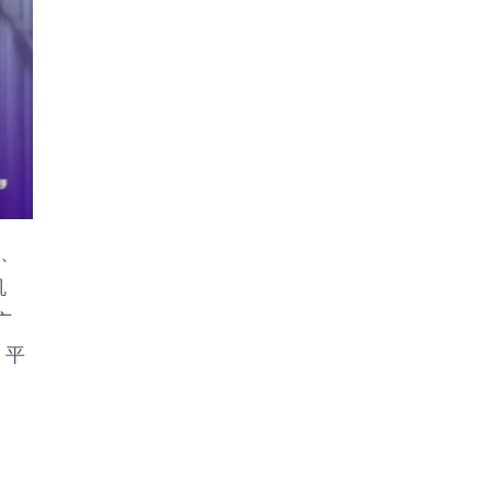
、
机
广
。平