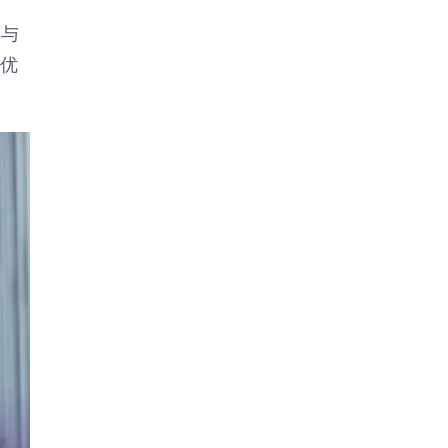
参与
新优