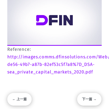
Reference:
http://images.comms.dfinsolutions.com/Web
de56-49b7-a87b-82ef53c5f7a8%7D_DSA-
sea_private_capital_markets_2020.pdf
← 上一篇
下一篇 →