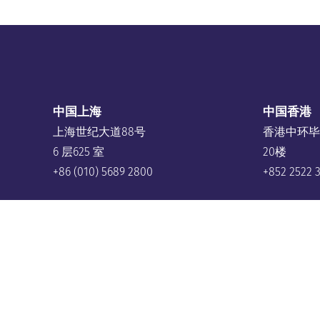
中国上海
中国香港
上海世纪大道88号
香港中环毕
6 层625 室
20楼
+86 (010) 5689 2800
+852 2522 
新加坡
日本
10 Collyer Quay,
请联系我们
#23-06 Ocean Financial Centre
+81 80 213
Singapore 049315
+65 6536 6288