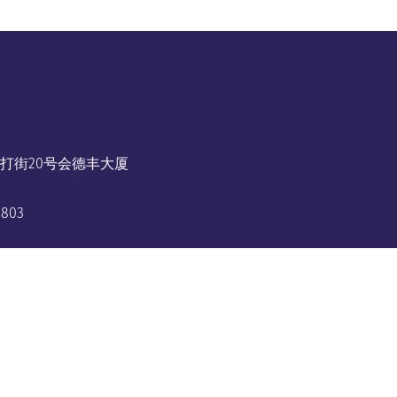
打街20号会德丰大厦
3803
当地的销售代表。
9 4655